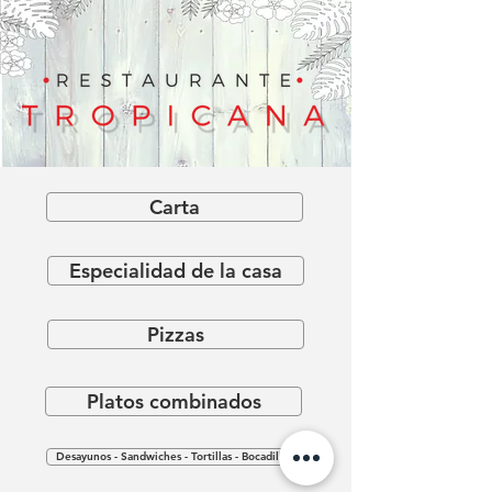
Carta
Especialidad de la casa
Pizzas
Platos combinados
Desayunos - Sandwiches - Tortillas - Bocadillos