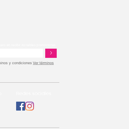
mero en recibir increibles promociones
>
minos y condiciones
Ver términos
o
Redes sociales