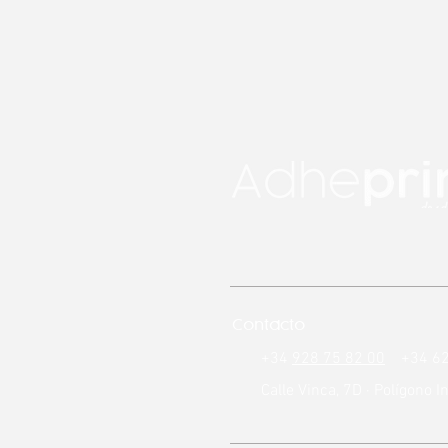
Contacto
+34
928 75 82 00
+34 62
Calle Vinca, 7D · Polígono 