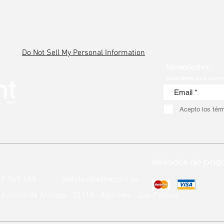
Do Not Sell My Personal Information
Newsletter
Suscríbete y sé el pri
Acepto los tér
Métodos de pag
9 969 658
pedidos@adheprint.es
Industrial de Arinaga · 35118 · Agüimes · Las Palmas