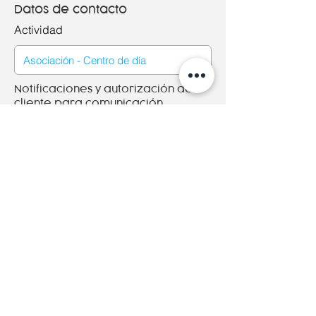
Datos de contacto
Actividad
Notificaciones y autorización del
cliente para comunicación
Aceptó recibir los presupuestos,
ofertas y promociones publicitarias de
Adheprint por los medios disponibles.
Aceptó que Adheprint utilice a modo
de referencia mis muestras y gráficas
en diferentes soportes publicitarios.
Política de privacidad del sitio
www.adheprint.es
Guadar cambios