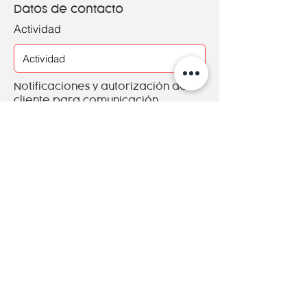
Datos de contacto
Actividad
Notificaciones y autorización del
cliente para comunicación
Aceptó recibir los presupuestos,
ofertas y promociones publicitarias de
Adheprint por los medios disponibles.
Aceptó que Adheprint utilice a modo
de referencia mis muestras y gráficas
en diferentes soportes publicitarios.
Política de privacidad del sitio
www.adheprint.es
Guadar cambios