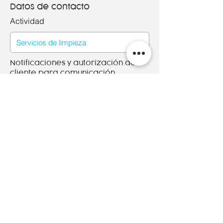
Datos de contacto
Actividad
Notificaciones y autorización del
cliente para comunicación
Aceptó recibir los presupuestos,
ofertas y promociones publicitarias de
Adheprint por los medios disponibles.
Aceptó que Adheprint utilice a modo
de referencia mis muestras y gráficas
en diferentes soportes publicitarios.
Política de privacidad del sitio
www.adheprint.es
Guadar cambios