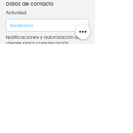
Datos de contacto
Actividad
Notificaciones y autorización del
cliente para comunicación
Aceptó recibir los presupuestos,
ofertas y promociones publicitarias de
Adheprint por los medios disponibles.
Aceptó que Adheprint utilice a modo
de referencia mis muestras y gráficas
en diferentes soportes publicitarios.
Política de privacidad del sitio
www.adheprint.es
Guadar cambios