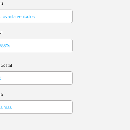
ad
NI
postal
ia