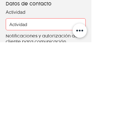
Datos de contacto
Actividad
Notificaciones y autorización del
cliente para comunicación
Aceptó recibir los presupuestos,
ofertas y promociones publicitarias de
Adheprint por los medios disponibles.
Aceptó que Adheprint utilice a modo
de referencia mis muestras y gráficas
en diferentes soportes publicitarios.
Política de privacidad del sitio
www.adheprint.es
Guadar cambios